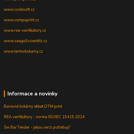
www.codesoft.cz
www.compuprint.cz
www.rea-verifikatory.cz
www.seagullscientific.cz
www.termotiskarny.cz
Informace a novinky
Barevné tiskárny etiket DTM print
REA verifikátory - norma ISO/IEC 15415:2024
Sw BarTender - jakou verzi potřebuji?