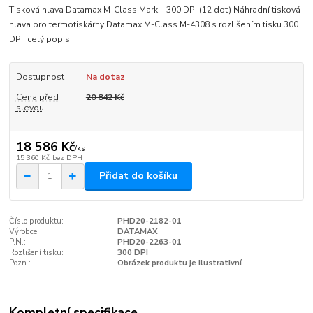
Tisková hlava Datamax M-Class Mark II 300 DPI (12 dot) Náhradní tisková
hlava pro termotiskárny Datamax M-Class M-4308 s rozlišením tisku 300
DPI.
celý popis
Dostupnost
Na dotaz
Cena před
20 842 Kč
slevou
18 586 Kč
/
ks
15 360 Kč
bez DPH
Přidat do košíku
Číslo produktu:
PHD20-2182-01
Výrobce:
DATAMAX
P.N.:
PHD20-2263-01
Rozlišení tisku:
300 DPI
Pozn.:
Obrázek produktu je ilustrativní
Kompletní specifikace