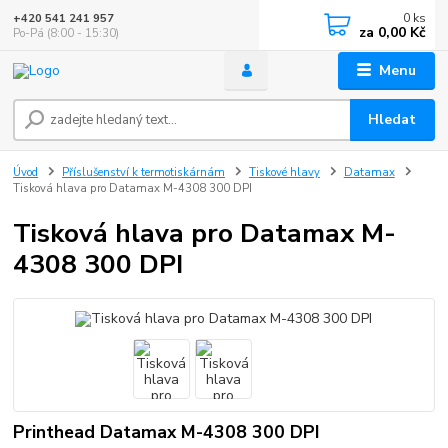
0
ks
+420 541 241 957
za
0,00 Kč
Po-Pá (8:00 - 15:30)
Menu
Hledat
Úvod
Příslušenství k termotiskárnám
Tiskové hlavy
Datamax
Tisková hlava pro Datamax M-4308 300 DPI
Tisková hlava pro Datamax M-
4308 300 DPI
Printhead Datamax M-4308 300 DPI