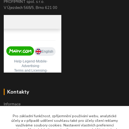
PROFIPRINT spol. s r.o.
V Újezdech 568/5, Brno 621 00
Kontakty
Informace
Pro základní funkčnost, zpříjemnění používání webu, analytické
+420 541 241 957
účely a v případě udělení souhlasu také pro účely cílení reklamy
Po-Pá (8:00 - 15:30)
využíváme soubory cookies. Nastavení vlastních preferencí