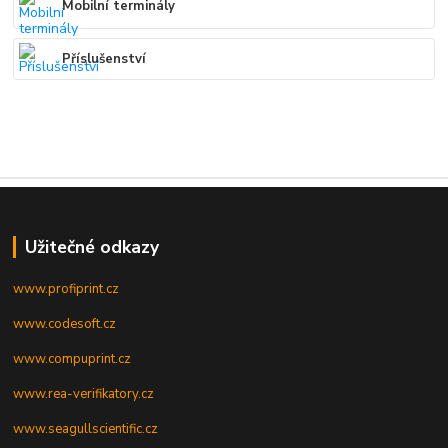
Mobilní terminály
Příslušenství
Užitečné odkazy
www.profiprint.cz
www.codesoft.cz
www.compuprint.cz
www.rea-verifikatory.cz
www.seagullscientific.cz