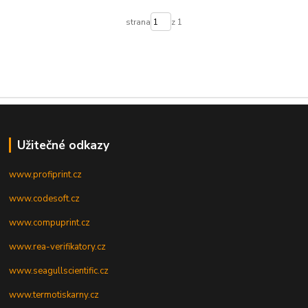
strana
z 1
Užitečné odkazy
www.profiprint.cz
www.codesoft.cz
www.compuprint.cz
www.rea-verifikatory.cz
www.seagullscientific.cz
www.termotiskarny.cz