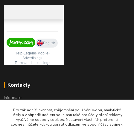
Kontakty
Informace
Pro základní funkčnost, zpříjemnění používání webu, analytické
+420 541 241 957
účely a v případě udělení souhlasu také pro účely cílení reklamy
Po-Pá (8:00 - 15:30)
využíváme soubory cookies. Nastavení vlastních preferencí
cookies můžete kdykoli upravit odkazem ve spodní části stránek.
profiprint@profiprint.cz