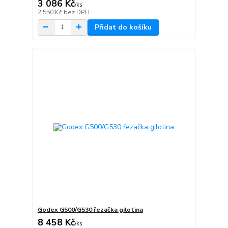
3 086 Kč
/
ks
2 550 Kč
bez DPH
Přidat do košíku
Godex G500/G530 řezačka gilotina
8 458 Kč
/
ks