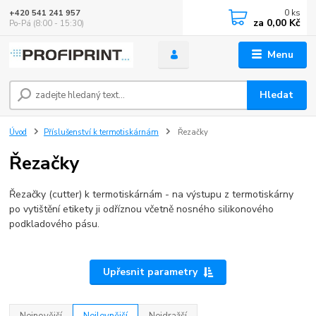
0
ks
+420 541 241 957
za
0,00 Kč
Po-Pá (8:00 - 15:30)
Menu
Hledat
Úvod
Příslušenství k termotiskárnám
Řezačky
Řezačky
Řezačky (cutter) k termotiskárnám - na výstupu z termotiskárny
po vytištění etikety ji odříznou včetně nosného silikonového
podkladového pásu.
Upřesnit parametry
Nejnovější
Nejlevnější
Nejdražší