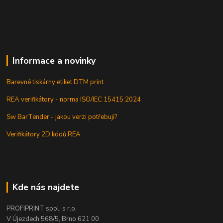
Informace a novinky
Barevné tiskárny etiket DTM print
REA verifikátory - norma ISO/IEC 15415:2024
Sw BarTender - jakou verzi potřebuji?
Verifikátory 2D kódů REA
Kde nás najdete
PROFIPRINT spol. s r.o.
V Újezdech 568/5, Brno 621 00