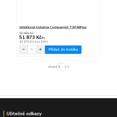
Jehličková tiskárna Compuprint TSP40Plus
53 481 Kč
51 873 Kč
/
ks
42 870 Kč
bez DPH
Přidat do košíku
strana
z 1
Užitečné odkazy