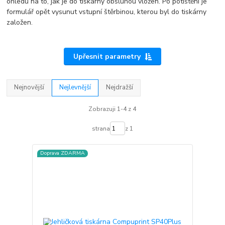
ohledu na to, jak je do tiskárny obsluhou vložen. Po potištění je
formulář opět vysunut vstupní štěrbinou, kterou byl do tiskárny
založen.
Upřesnit parametry
Nejnovější
Nejlevnější
Nejdražší
Zobrazuji 1-4 z 4
strana
z 1
Doprava ZDARMA