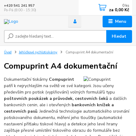
0
ks
+420 541 241 957
za
0,00 Kč
Po-Pá (8:00 - 15:30)
Menu
Hledat
Úvod
Jehličkové rychlotiskárny
Compuprint A4 dokumentační
Compuprint A4 dokumentační
Dokumentační tiskárny
Compuprint
patří k nejrychlejším na světě ve své kategorii. Jsou učeny
především pro potisk (vyplňování) volných formulářů typu
poštovních poukázek a průvodek, cestovních šeků
a dalších
bankovních cenin, ale i otevřených
bankovních knížek a
cestovních pasů
. Jedinečná technologie automatického srovnání
potiskovaného dokumentu, měření jeho tloušťky (automatické
nastavení přítlaku tiskové hlavy) a detekce jeho levé hrany
zajišťuje přesné umístění tiskového obrazu do formuláře bez