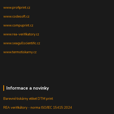
www.profiprint.cz
www.codesoft.cz
www.compuprint.cz
www.rea-verifikatory.cz
www.seagullscientific.cz
www.termotiskarny.cz
Informace a novinky
Barevné tiskárny etiket DTM print
REA verifikátory - norma ISO/IEC 15415:2024