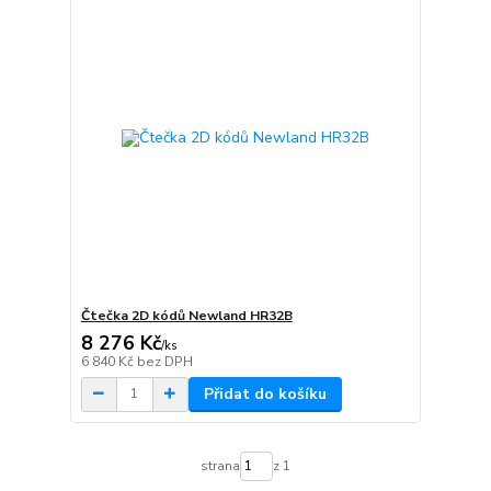
Čtečka 2D kódů Newland HR32B
8 276 Kč
/
ks
6 840 Kč
bez DPH
Přidat do košíku
strana
z 1