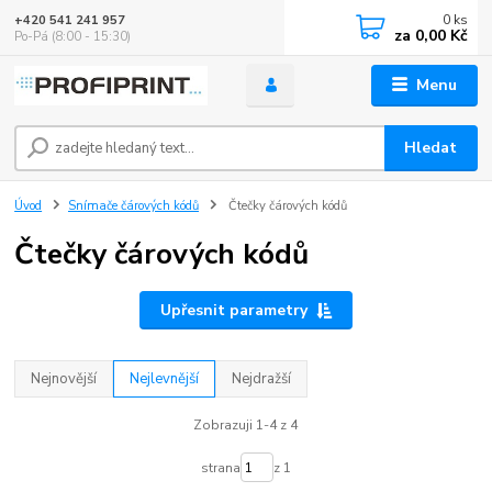
0
ks
+420 541 241 957
za
0,00 Kč
Po-Pá (8:00 - 15:30)
Menu
Hledat
Úvod
Snímače čárových kódů
Čtečky čárových kódů
Čtečky čárových kódů
Upřesnit parametry
Nejnovější
Nejlevnější
Nejdražší
Zobrazuji 1-4 z 4
strana
z 1