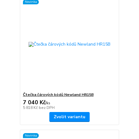
Novinka
Čtečka čárových kódů Newland HR15B
7 040 Kč
/
ks
5 818 Kč
bez DPH
Zvolit variantu
Novinka