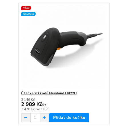
Akce
Novinka
Čtečka 2D kódů Newland HR22U
3 146 Kč
2 989 Kč
/
ks
2 470 Kč
bez DPH
Přidat do košíku