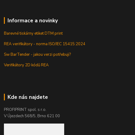
Informace a novinky
Barevné tiskárny etiket DTM print
REA verifikátory - norma ISO/IEC 15415:2024
Sw BarTender - jakou verzi potřebuji?
Verifikátory 2D kódů REA
Kde nás najdete
PROFIPRINT spol. s r.o.
V Újezdech 568/5, Brno 621 00