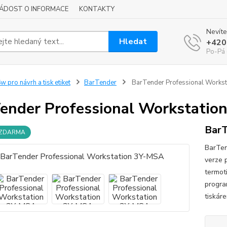
ÁDOST O INFORMACE
KONTAKTY
Nevíte
Hledat
+420
Po-Pá 
w pro návrh a tisk etiket
BarTender
BarTender Professional Works
ender Professional Workstatio
BarT
 ZDARMA
BarTen
verze 
termot
progra
tiskáre