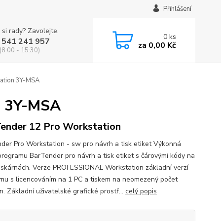
Přihlášení
 si rady? Zavolejte.
0
ks
 541 241 957
za
0,00 Kč
(8:00 - 15:30)
tation 3Y-MSA
n 3Y-MSA
ender 12 Pro Workstation
der Pro Workstation - sw pro návrh a tisk etiket Výkonná
programu BarTender pro návrh a tisk etiket s čárovými kódy na
iskárnách. Verze PROFESSIONAL Workstation základní verzí
mu s licencováním na 1 PC a tiskem na neomezený počet
n. Základní uživatelské grafické prostř...
celý popis