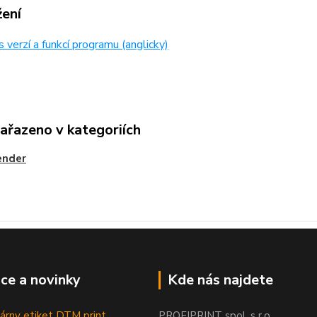
žení
 verzí a funkcí programu (anglicky)
zařazeno v kategoriích
ender
ce a novinky
Kde nás najdete
árny etiket DTM print
PROFIPRINT spol. s r.o.