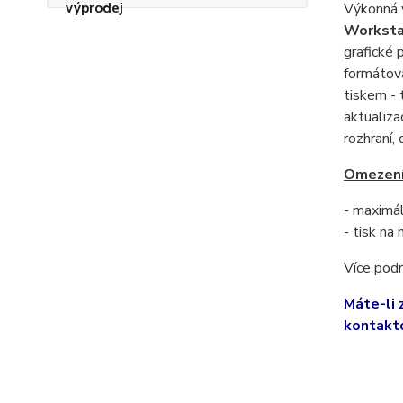
Výkonná 
Worksta
grafické 
formátová
tiskem - 
aktualiz
rozhraní,
Omezení
- maximál
- tisk na
Více podr
Máte-li 
kontakt