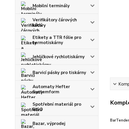
Mobilní terminály
Verifikátory čárových
kódů
Etikety a TTR fólie pro
termotiskárny
Jehličkové rychlotiskárny
Barvicí pásky pro tiskárny
Kompl
Automaty Hefter
Systemform
Komple
Spotřební materiál pro
RISO
BarTender 
Bazar, výprodej