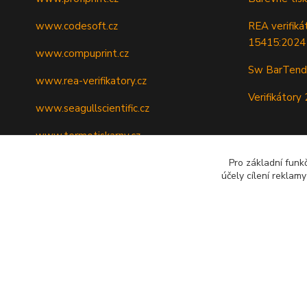
www.codesoft.cz
REA verifiká
15415:2024
www.compuprint.cz
Sw BarTender
www.rea-verifikatory.cz
Verifikátor
www.seagullscientific.cz
www.termotiskarny.cz
Pro základní funk
účely cílení reklam
©Profiprint 2010 - 2025. Všechna práva vyhrazena.