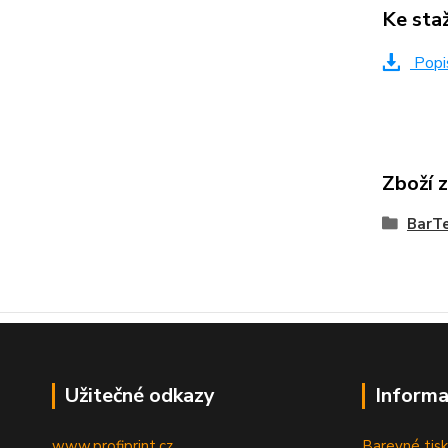
Ke sta
Popis
Zboží 
BarT
Užitečné odkazy
Informa
www.profiprint.cz
Barevné tisk