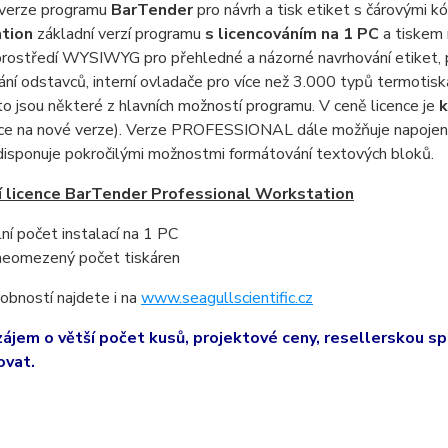
verze programu
BarTender
pro návrh a tisk etiket s čárovými 
tion
základní verzí programu
s licencováním na 1 PC
a tiskem 
prostředí WYSIWYG pro přehledné a názorné navrhování etiket, p
ní odstavců, interní ovladače pro více než 3.000 typů termotiská
to jsou některé z hlavních možností programu. V ceně licence je
k
ace na nové verze). Verze PROFESSIONAL dále možňuje napojen
 disponuje pokročilými možnostmi formátování textových bloků.
 licence BarTender Professional Workstation
ní počet instalací na 1 PC
 neomezený počet tiskáren
obností najdete i na
www.seagullscientific.cz
zájem o větší počet kusů, projektové ceny, resellerskou sp
ovat.