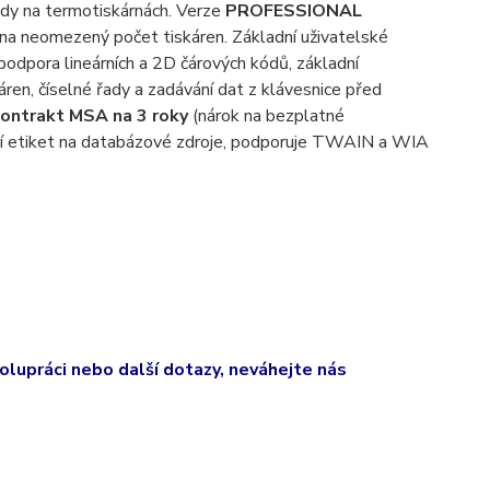
kódy na termotiskárnách. Verze
PROFESSIONAL
na neomezený počet tiskáren. Základní uživatelské
odpora lineárních a 2D čárových kódů, základní
ren, číselné řady a zadávání dat z klávesnice před
ontrakt MSA na 3 roky
(nárok na bezplatné
í etiket na databázové zdroje, podporuje TWAIN a WIA
olupráci nebo další dotazy, neváhejte nás