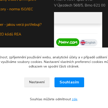
V Újezdech 568/5, Brno 621 00
tory - norma ISO/IEC
 - jakou verzi potřebuji?
y 2D kódů REA
čnost, zpříjemnění používání webu, analytické účely a v případě udělení
y využíváme soubory cookies. Nastavení vlastních preferencí cookies mů
odkazem ve spodní části stránek.
Souhlasím
Nastavení
Souhlas můžete odmítnout
zde
.