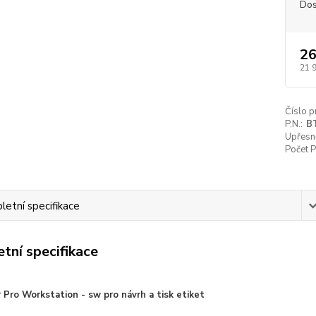
Dos
26
21 
Číslo p
P.N.:
B
Upřesn
Počet P
etní specifikace
tní specifikace
Pro Workstation - sw pro návrh a tisk etiket