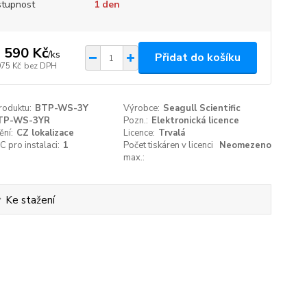
tupnost
1 den
 590 Kč
/
ks
Přidat do košíku
975 Kč
bez DPH
roduktu:
BTP-WS-3Y
Výrobce:
Seagull Scientific
TP-WS-3YR
Pozn.:
Elektronická licence
ění:
CZ lokalizace
Licence:
Trvalá
C pro instalaci:
1
Počet tiskáren v licenci
Neomezeno
max.:
Ke stažení