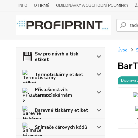
INFO
O FIRMĚ
OBJEDNÁVKY A OBCHODNÍ PODMÍNKY
Ž
Úvod
S
Sw pro návrh a tisk
etiket
BarT
Termotiskárny etiket
Doprava
Příslušenství k
termotiskárnám
Barevné tiskárny etiket
Snímače čárových kódů