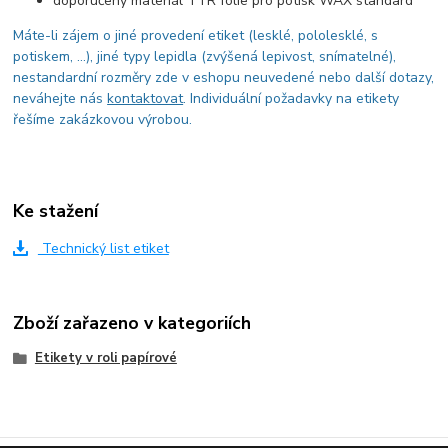
doporučený materiál TTR fólie pro potisk WAX standard
Máte-li zájem o jiné provedení etiket (lesklé, pololesklé, s
potiskem, ...), jiné typy lepidla (zvýšená lepivost, snímatelné),
nestandardní rozměry zde v eshopu neuvedené nebo další dotazy,
neváhejte nás
kontaktovat
. Individuální požadavky na etikety
řešíme zakázkovou výrobou.
Ke stažení
Technický list etiket
Zboží zařazeno v kategoriích
Etikety v roli papírové