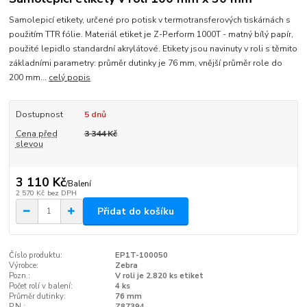
Samolepicí etikety, určené pro potisk v termotransferových tiskárnách s
použitím TTR fólie. Materiál etiket je Z-Perform 1000T - matný bílý papír,
použité lepidlo standardní akrylátové. Etikety jsou navinuty v roli s těmito
základními parametry: průměr dutinky je 76 mm, vnější průměr role do
200 mm...
celý popis
Dostupnost
5 dnů
Cena před
3 344 Kč
slevou
3 110 Kč
/
Balení
2 570 Kč
bez DPH
Přidat do košíku
Číslo produktu:
EP1T-100050
Výrobce:
Zebra
Pozn.:
V roli je 2.820 ks etiket
Počet rolí v balení:
4 ks
Průměr dutinky:
76 mm
P.N.:
Z87394