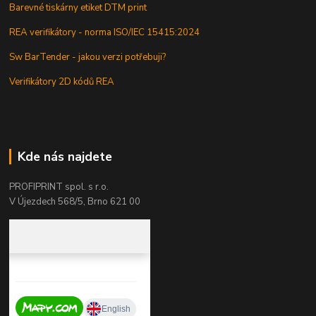
Barevné tiskárny etiket DTM print
REA verifikátory - norma ISO/IEC 15415:2024
Sw BarTender - jakou verzi potřebuji?
Verifikátory 2D kódů REA
Kde nás najdete
PROFIPRINT spol. s r.o.
V Újezdech 568/5, Brno 621 00