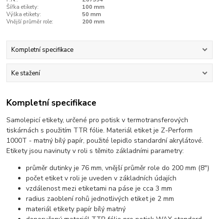
Šířka etikety:
100 mm
Výška etikety:
50 mm
Vnější průměr role:
200 mm
Kompletní specifikace
Ke stažení
Kompletní specifikace
Samolepicí etikety, určené pro potisk v termotransferových
tiskárnách s použitím TTR fólie. Materiál etiket je Z-Perform
1000T - matný bílý papír, použité lepidlo standardní akrylátové.
Etikety jsou navinuty v roli s těmito základními parametry:
průměr dutinky je 76 mm, vnější průměr role do 200 mm (8")
počet etiket v roli je uveden v základních údajích
vzdálenost mezi etiketami na páse je cca 3 mm
radius zaoblení rohů jednotlivých etiket je 2 mm
materiál etikety papír bílý matný