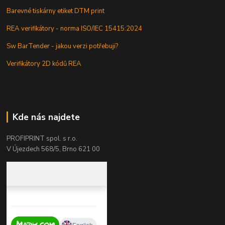
Barevné tiskárny etiket DTM print
REA verifikátory - norma ISO/IEC 15415:2024
Sw BarTender - jakou verzi potřebuji?
Verifikátory 2D kódů REA
Kde nás najdete
PROFIPRINT spol. s r.o.
V Újezdech 568/5, Brno 621 00