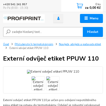
0
ks
+420 541 241 957
za
0,00 Kč
Po-Pá (8:00 - 15:30)
Menu
Hledat
Úvod
Příslušenství k termotiskárnám
Navíječe, odvíječe a podavače etiket
Externí odvíječ etiket PPUW 110
Externí odvíječ etiket PPUW 110
Externí odvíječ etiket PPUW 110 je určen pro odvíjení nepotištěného
pásu etiket na vstupu do termotiskárny. Odvíječ je robustní celokovové