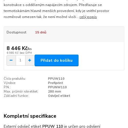
konstrukce s odděleným napájecím zdrojem. Předřazuje se
termotiskárnám hlavně menších provedení, kdy je vnitřní prostor
rozměrově omezen tak, že není možné vloži...
celý popis
Dostupnost
15 dnů
8 446 Kč
/
ks
6 980 Kč
bez DPH
Přidat do košíku
Číslo produktu:
PPUW110
Výrobce:
Profiprint
P.N.:
PPUNW110
Max. průměr role etiket:
280 mm
Základní funkce:
Odvíječ etiket
Kompletní specifikace
Externí odvíječ etiket
PPUW 110
je určen pro odvíjení