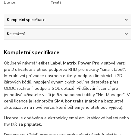
Licence:
Trvalá
Kompletní specifikace
Ke stažení
Kompletní specifikace
Oblíbený návrhář etiket
Label Matrix Power Pro
v síťové verzi
pro 3 uživatele s plnou podporou RFID pro etikety "smart label".
Interaktivní průvodce návrhem etikety, podpora lineárních i 2D
čárových kódů, napojení dynamických polí na databáze přes
ODBC rozhraní, podpora SQL dotazů. Přidělování licencí pro
jednotlivé uživatele v síti je řízena pomocí utility "Net Manager". V
ceně licence je jednoroční
SMA kontrakt
(nárok na bezplatné
aktualizace na nové verze, které během jeho platnosti vyjdou).
Licence je dodávána elektronicky emailem, krabicové balení nebo
hw klíč za příplatek.
Demoverze (Trial) programu pro vyzkoušení všech funkcí je k