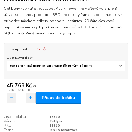
Oblíbený návrhář etiket Label Matrix Power Pro v síťové verzi pro 3
uživatele s plnou podporou RFID pro etikety "smart label". Interaktivní
průvodce návrhem etikety, podpora lineárních i 2D čárových kódů,
napojení dynamických polí na databáze přes ODBC rozhraní, podpora
SQL dotazů. Přidělování licen...
celý popis
Dostupnost
5 dnů
Licencování sw
45 768 Kč
/
ks
37 825 Kč
bez DPH
Přidat do košíku
Číslo produktu:
13810
Výrobce:
Teklynx
P.N.:
13810
Pozn.:
Jen EN lokalizace