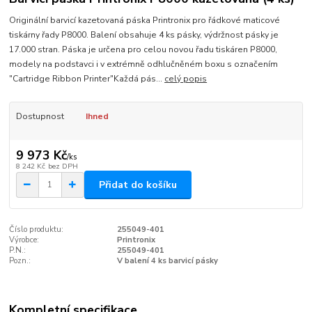
Originální barvicí kazetovaná páska Printronix pro řádkové maticové
tiskárny řady P8000. Balení obsahuje 4 ks pásky, výdržnost pásky je
17.000 stran. Páska je určena pro celou novou řadu tiskáren P8000,
modely na podstavci i v extrémně odhlučněném boxu s označením
"Cartridge Ribbon Printer"Každá pás...
celý popis
Dostupnost
Ihned
9 973 Kč
/
ks
8 242 Kč
bez DPH
Přidat do košíku
Číslo produktu:
255049-401
Výrobce:
Printronix
P.N.:
255049-401
Pozn.:
V balení 4 ks barvicí pásky
Kompletní specifikace