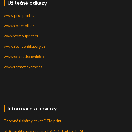
Užitečné odkazy
www.profiprint.cz
www.codesoft.cz
www.compuprint.cz
www.rea-verifikatory.cz
www.seagullscientific.cz
www.termotiskarny.cz
Informace a novinky
Barevné tiskárny etiket DTM print
REA verifikátory - norma ISO/IEC 15415:2024